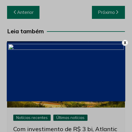
Navegação
Anterior
Próximo
de
Post
Leia também
X
Notícias recentes
Últimas notícias
Com investimento de R$ 3 bi, Atlantic