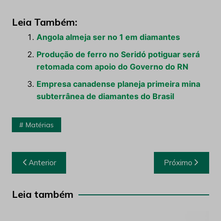
Leia Também:
Angola almeja ser no 1 em diamantes
Produção de ferro no Seridó potiguar será
retomada com apoio do Governo do RN
Empresa canadense planeja primeira mina
subterrânea de diamantes do Brasil
Matérias
Navegação
Anterior
Próximo
de
Post
Leia também