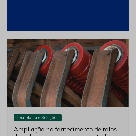
Navegação
Anterior
Próximo
de
Post
Leia também
Tecnologia e Soluções
Ampliação no fornecimento de rolos