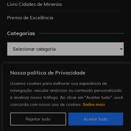
Livro Cidades de Minerais
Premio de Excelência
Categorias
Categorias
Pesquise
Nossa política de Privacidade
Usamos cookies para melhorar sua experiência de
navegação, veicular anúncios ou conteúdo personalizado
e analisar nosso tráfego. Ao clicar em "Aceitar tudo", você
concorda com nosso uso de cookies.
Saiba mais
Copyright © 2026 Revista Minérios | Notícias sobre
mineração. Todos direitos reservados.
Rejeitar tudo
Aceitar tudo