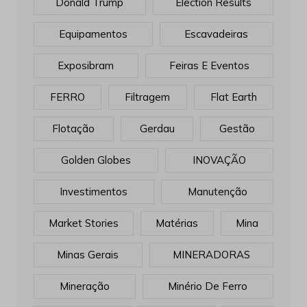
Donald Trump
Election Results
Equipamentos
Escavadeiras
Exposibram
Feiras E Eventos
FERRO
Filtragem
Flat Earth
Flotação
Gerdau
Gestão
Golden Globes
INOVAÇÃO
Investimentos
Manutenção
Market Stories
Matérias
Mina
Minas Gerais
MINERADORAS
Mineração
Minério De Ferro