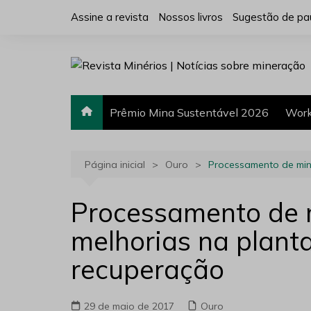
Ir
Assine a revista
Nossos livros
Sugestão de pa
para
o
conteúdo
Prêmio Mina Sustentável 2026
Work
Página inicial
Ouro
Processamento de min
Processamento de m
melhorias na plan
recuperação
29 de maio de 2017
Ouro