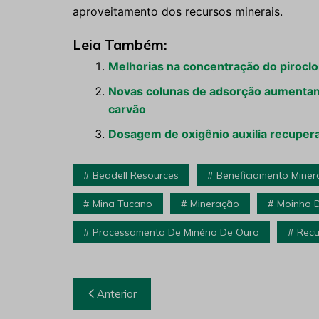
aproveitamento dos recursos minerais.
Leia Também:
Melhorias na concentração do pirocl
Novas colunas de adsorção aumenta
carvão
Dosagem de oxigênio auxilia recupera
Beadell Resources
Beneficiamento Miner
Mina Tucano
Mineração
Moinho 
Processamento De Minério De Ouro
Recu
Navegação
Anterior
de