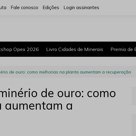
uta
Fale conosco
Edições
Login assinantes
shop Opex 2026
Livro Cidades de Minerais
Premio de 
ério de ouro: como melhorias na planta aumentam a recuperação
inério de ouro: como
ta aumentam a