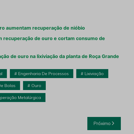
oro aumentam recuperação de nióbio
m recuperação de ouro e cortam consumo de
ção de ouro na lixiviação da planta de Roça Grande
al
Engenharia De Processos
Lixiviação
De Bolas
Ouro
peração Metalúrgica
Próximo