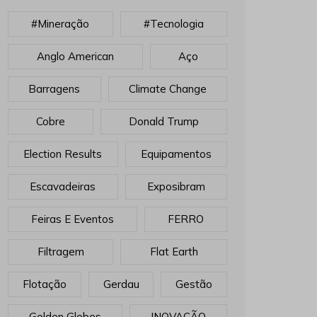
#mineração
#tecnologia
Anglo American
Aço
Barragens
Climate Change
Cobre
Donald Trump
Election Results
Equipamentos
Escavadeiras
Exposibram
Feiras E Eventos
FERRO
Filtragem
Flat Earth
Flotação
Gerdau
Gestão
Golden Globes
INOVAÇÃO