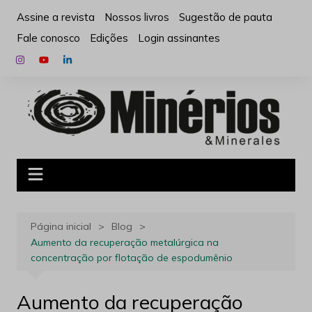
Ir
Assine a revista
Nossos livros
Sugestão de pauta
para
Fale conosco
Edições
Login assinantes
o
conteúdo
Página inicial
Blog
Aumento da recuperação metalúrgica na
concentração por flotação de espodumênio
Aumento da recuperação