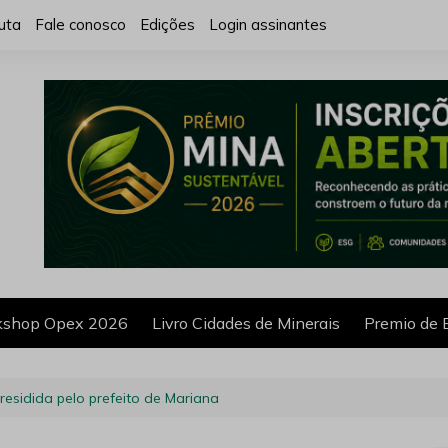
uta
Fale conosco
Edições
Login assinantes
shop Opex 2026
Livro Cidades de Minerais
Premio de 
residida pelo prefeito de Mariana