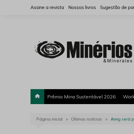
Ir
Assine a revista
Nossos livros
Sugestão de pa
para
o
conteúdo
Prêmio Mina Sustentável 2026
Work
Página inicial
Últimas notícias
Amig será p