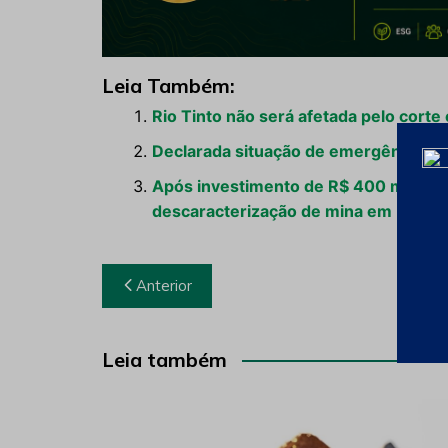
Leia Também:
Rio Tinto não será afetada pelo corte
Declarada situação de emergência e
Após investimento de R$ 400 milhões
descaracterização de mina em Maria
Navegação
Anterior
de
Post
Leia também