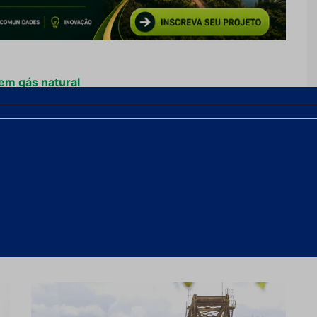
 em gás natural
m Mariana
, Samarco anuncia conclusão das obras de
na
Próximo