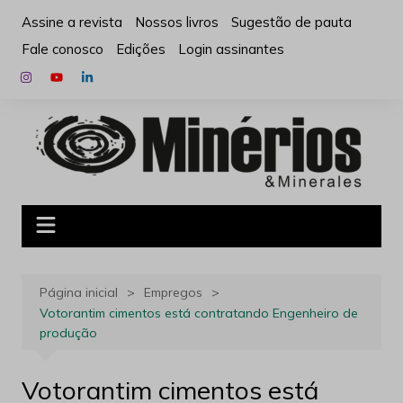
Ir
Assine a revista
Nossos livros
Sugestão de pauta
para
Fale conosco
Edições
Login assinantes
o
conteúdo
Página inicial
Empregos
Votorantim cimentos está contratando Engenheiro de
produção
Votorantim cimentos está