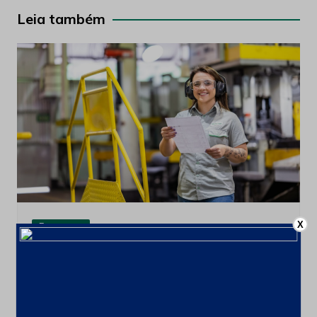
Post
Leia também
X
Empregos
Usiminas abre inscrições para
programas de estágio e jovem
aprendiz em nove cidades
7 de julho de 2026