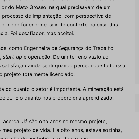
rior do Mato Grosso, na qual precisavam de um
 processo de implantação, com perspectiva de
 o medo foi enorme, sair do conforto da casa dos
cia. Foi desafiador, mas aceitei.
nos, como Engenheira de Segurança do Trabalho
o,
start-up
e operação. De um terreno vazio ao
 satisfação ainda senti quando percebi que tudo isso
projeto totalmente licenciado.
a do quanto o setor é importante. A mineração está
gócio… E o quanto nos proporciona aprendizado,
 Lacerda. Já são oito anos no mesmo projeto,
o meu projeto de vida. Há oito anos, estava sozinha,
a e mãe de um bebê lindo de um ano.