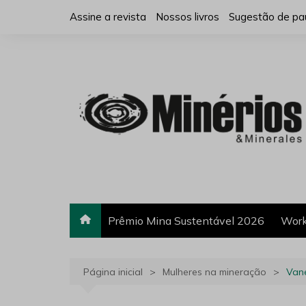
Ir
Assine a revista
Nossos livros
Sugestão de pa
para
o
conteúdo
Prêmio Mina Sustentável 2026
Work
Página inicial
Mulheres na mineração
Van