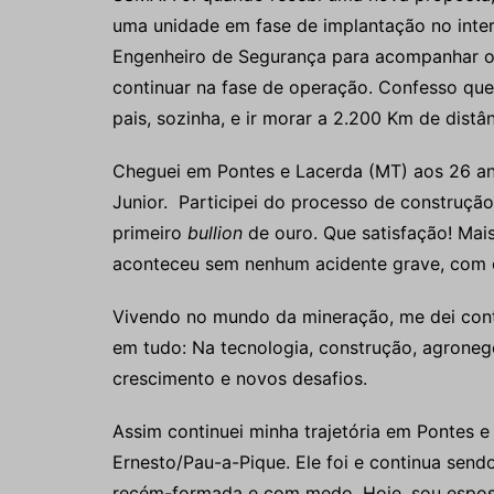
uma unidade em fase de implantação no inte
Engenheiro de Segurança para acompanhar o
continuar na fase de operação. Confesso que
pais, sozinha, e ir morar a 2.200 Km de distân
Cheguei em Pontes e Lacerda (MT) aos 26 a
Junior. Participei do processo de construçã
primeiro
bullion
de ouro. Que satisfação! Mais
aconteceu sem nenhum acidente grave, com o 
Vivendo no mundo da mineração, me dei cont
em tudo: Na tecnologia, construção, agrone
crescimento e novos desafios.
Assim continuei minha trajetória em Pontes e
Ernesto/Pau-a-Pique. Ele foi e continua send
recém-formada e com medo. Hoje, sou espos