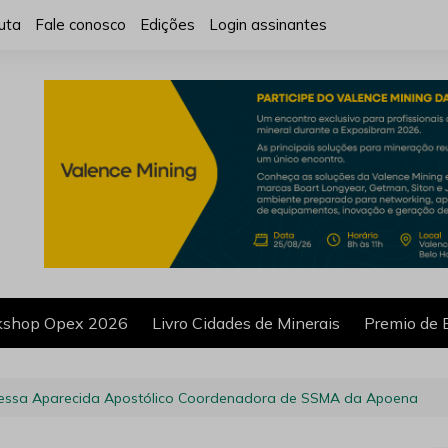
uta
Fale conosco
Edições
Login assinantes
shop Opex 2026
Livro Cidades de Minerais
Premio de 
essa Aparecida Apostólico Coordenadora de SSMA da Apoena