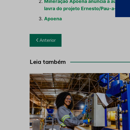
Mineração Apoena anuncia a autorizaçã
lavra do projeto Ernesto/Pau-a-Pi
Apoena
Navegação
Anterior
de
Post
Leia também