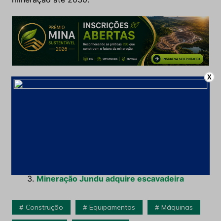
X
Leia Também:
Aumento da produtividade em
equipamentos de carga e transporte –
Escavadeira e Caminhões
Caminhões Fora de Estrada Mecânicos Cat®
vs Caminhões Fora de Estrada Diesel
Elétrico Cat®
Mineração Jundu adquire escavadeira
Construção
Equipamentos
Máquinas