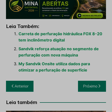
https://www.youtube.com/watch?v=9HXiALIgEm
Leia Também:
Carreta de perfuração hidráulica FOX 8-20
tem inclinômetro digital
Sandvik reforça atuação no segmento de
perfuração com nova máquina
My Sandvik Onsite utiliza dados para
otimizar a perfuração de superfície
Navegação
Anterior
Próximo