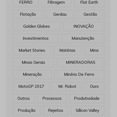
Equipamentos
Escavadeiras
Exposibram
Feiras E Eventos
FERRO
Filtragem
Flat Earth
Flotação
Gerdau
Gestão
Golden Globes
INOVAÇÃO
Investimentos
Manutenção
Market Stories
Matérias
Mina
Minas Gerais
MINERADORAS
Mineração
Minério De Ferro
MotoGP 2017
Mr. Robot
Ouro