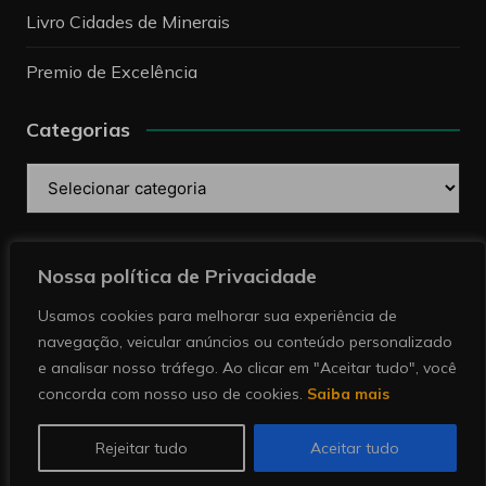
Livro Cidades de Minerais
Premio de Excelência
Categorias
Categorias
Pesquise
Nossa política de Privacidade
Usamos cookies para melhorar sua experiência de
navegação, veicular anúncios ou conteúdo personalizado
e analisar nosso tráfego. Ao clicar em "Aceitar tudo", você
concorda com nosso uso de cookies.
Saiba mais
Copyright © 2026 Revista Minérios | Notícias sobre
mineração. Todos direitos reservados.
Rejeitar tudo
Aceitar tudo