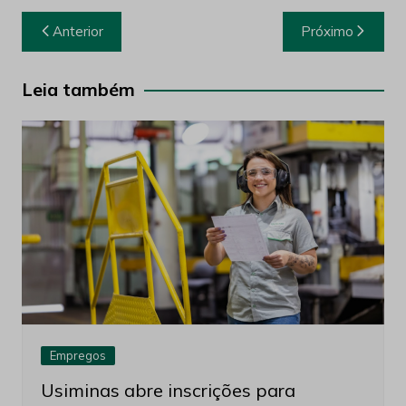
Navegação
Anterior
Próximo
de
Post
Leia também
Empregos
Usiminas abre inscrições para