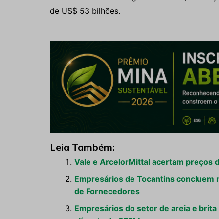
de US$ 53 bilhões.
Leia Também:
Vale e ArcelorMittal acertam preços 
Empresários de Tocantins concluem 
de Fornecedores
Empresários do setor de areia e brita