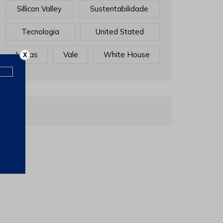
Sillicon Valley
Sustentabilidade
Tecnologia
United Stated
Vagas
Vale
White House
X