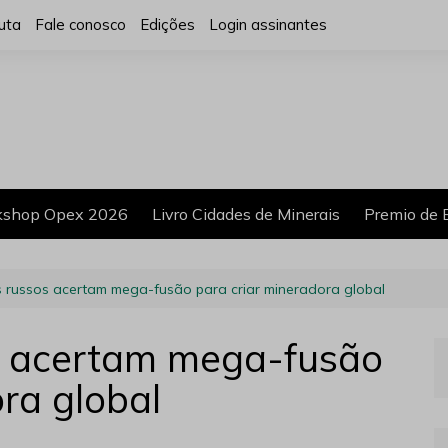
uta
Fale conosco
Edições
Login assinantes
shop Opex 2026
Livro Cidades de Minerais
Premio de 
 russos acertam mega-fusão para criar mineradora global
s acertam mega-fusão
ra global