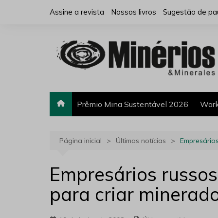
Ir
Assine a revista
Nossos livros
Sugestão de pa
para
o
conteúdo
Prêmio Mina Sustentável 2026
Work
Página inicial
Últimas notícias
Empresários
Empresários russo
para criar minerado