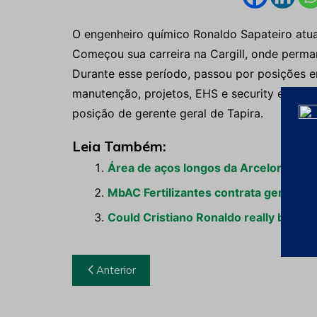
O engenheiro químico Ronaldo Sapateiro atua 
Começou sua carreira na Cargill, onde perma
Durante esse período, passou por posições e
manutenção, projetos, EHS e security e oper
posição de gerente geral de Tapira.
Leia Também:
Área de aços longos da ArcelorMittal
MbAC Fertilizantes contrata gerente
Could Cristiano Ronaldo really be abo
Navegação
Anterior
de