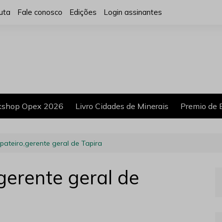
uta
Fale conosco
Edições
Login assinantes
shop Opex 2026
Livro Cidades de Minerais
Premio de 
ateiro,gerente geral de Tapira
gerente geral de