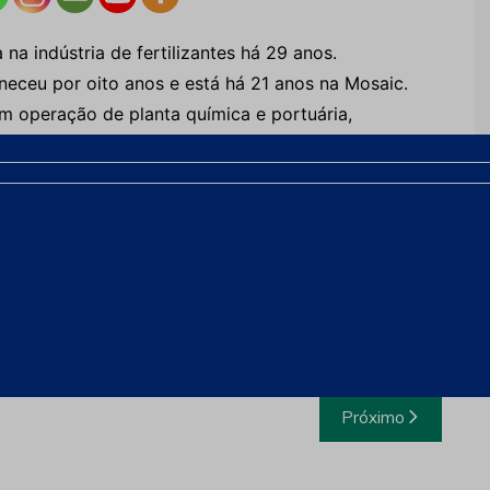
na indústria de fertilizantes há 29 anos.
neceu por oito anos e está há 21 anos na Mosaic.
m operação de planta química e portuária,
ação de mina/usina, na qual atualmente ocupa a
 tem novo gerente geral
-geral para empreendimento em Arraias
ut to leave Real Madrid?
Próximo