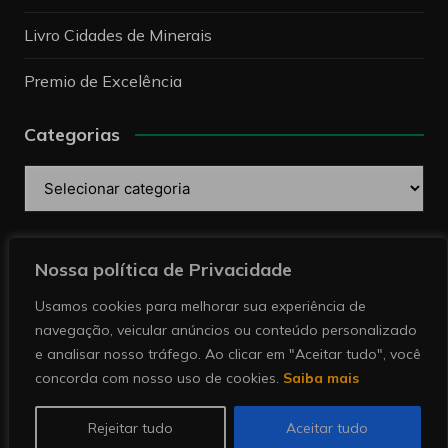
Livro Cidades de Minerais
Premio de Excelência
Categorias
Categorias
Pesquise
Nossa política de Privacidade
Usamos cookies para melhorar sua experiência de
navegação, veicular anúncios ou conteúdo personalizado
e analisar nosso tráfego. Ao clicar em "Aceitar tudo", você
concorda com nosso uso de cookies.
Saiba mais
Copyright © 2026 Revista Minérios | Notícias sobre
mineração. Todos direitos reservados.
Rejeitar tudo
Aceitar tudo