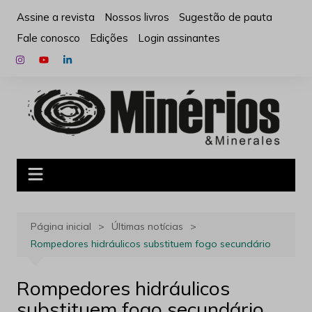
Ir
Assine a revista
Nossos livros
Sugestão de pauta
para
Fale conosco
Edições
Login assinantes
o
conteúdo
Página inicial
Últimas notícias
Rompedores hidráulicos substituem fogo secundário
Rompedores hidráulicos
substituem fogo secundário