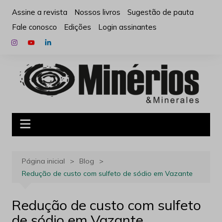
Ir
Assine a revista
Nossos livros
Sugestão de pauta
para
Fale conosco
Edições
Login assinantes
o
conteúdo
Página inicial
Blog
Redução de custo com sulfeto de sódio em Vazante
Redução de custo com sulfeto
de sódio em Vazante