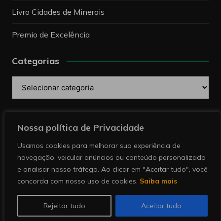
Livro Cidades de Minerais
Premio de Excelência
Categorias
Categorias
Pesquise
Nossa política de Privacidade
Usamos cookies para melhorar sua experiência de
navegação, veicular anúncios ou conteúdo personalizado
e analisar nosso tráfego. Ao clicar em "Aceitar tudo", você
concorda com nosso uso de cookies.
Saiba mais
Copyright © 2026 Revista Minérios | Notícias sobre
mineração. Todos direitos reservados.
Rejeitar tudo
Aceitar tudo