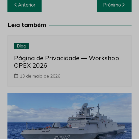
Navegação
Anterior
Próximo
de
Post
Leia também
Blog
Página de Privacidade — Workshop
OPEX 2026
13 de maio de 2026