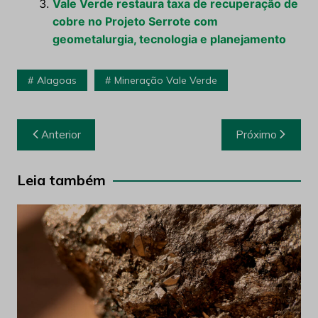
Vale Verde restaura taxa de recuperação de
cobre no Projeto Serrote com
geometalurgia, tecnologia e planejamento
Alagoas
Mineração Vale Verde
Navegação
Anterior
Próximo
de
Post
Leia também