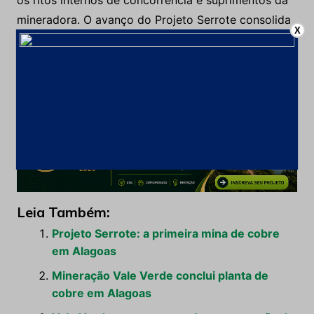
os ritos internos de concorrência e suprimentos da
mineradora. O avanço do Projeto Serrote consolida
X
a maturidade da engenharia de processos no
Nordeste, assegurando previsibilidade operacional e
retorno socioeconômico de longo prazo para a
região do agreste.
Leia Também:
Projeto Serrote: a primeira mina de cobre
em Alagoas
Mineração Vale Verde conclui planta de
cobre em Alagoas