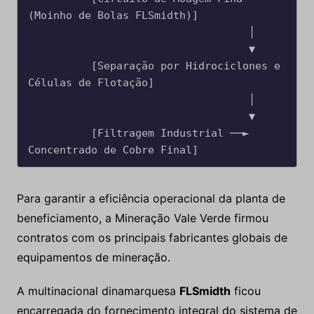
(Moinho de Bolas FLSmidth)]

                                   │

                                   ▼

          [Separação por Hidrociclones e 
Células de Flotação]

                                   │

                                   ▼

          [Filtragem Industrial ──► 
Para garantir a eficiência operacional da planta de
beneficiamento, a Mineração Vale Verde firmou
contratos com os principais fabricantes globais de
equipamentos de mineração.
A multinacional dinamarquesa
FLSmidth
ficou
encarregada do fornecimento integral do sistema de