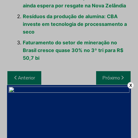
ainda espera por resgate na Nova Zelândia
Resíduos da produção de alumina: CBA
investe em tecnologia de processamento a
seco
Faturamento do setor de mineração no
Brasil cresce quase 30% no 3º tri para R$
50,7 bi
Navegação
Anterior
Próximo
de
X
Post
Leia também