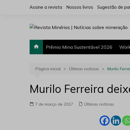
Ir
Assine a revista
Nossos livros
Sugestão de pa
para
o
conteúdo
Prêmio Mina Sustentável 2026
Work
Página inicial
Últimas notícias
Murilo Ferr
Murilo Ferreira dei
7 de março de 2017
Últimas notícias