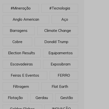
#mineração
#tecnologia
Anglo American
Aço
Barragens
Climate Change
Cobre
Donald Trump
Election Results
Equipamentos
Escavadeiras
Exposibram
Feiras E Eventos
FERRO
Filtragem
Flat Earth
Flotação
Gerdau
Gestão
Golden Globes
INOVAÇÃO