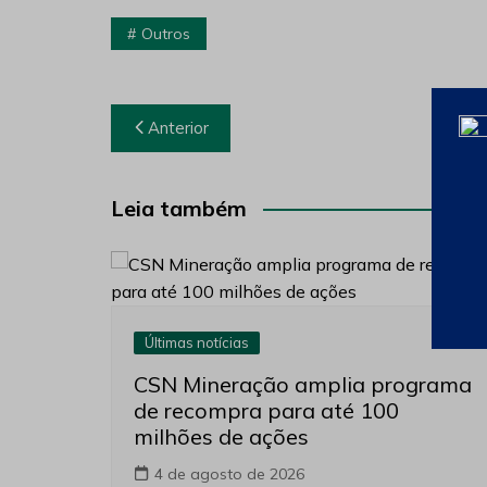
Outros
Navegação
Anterior
de
Post
Leia também
Últimas notícias
CSN Mineração amplia programa
de recompra para até 100
milhões de ações
4 de agosto de 2026