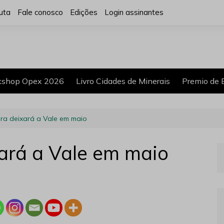
uta
Fale conosco
Edições
Login assinantes
shop Opex 2026
Livro Cidades de Minerais
Premio de 
eira deixará a Vale em maio
xará a Vale em maio