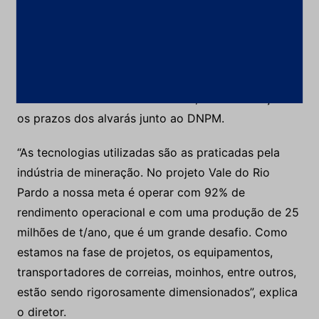
Com reserva superior a 2,4 bilhões de t de minério
de ferro, o planejamento das atividades de pesquisa
busca seguir critérios relacionados ao tamanho
potencial de jazimentos que possam ser
encontrados nos alvarás da SAM, sua localização e
os prazos dos alvarás junto ao DNPM.
“As tecnologias utilizadas são as praticadas pela
indústria de mineração. No projeto Vale do Rio
Pardo a nossa meta é operar com 92% de
rendimento operacional e com uma produção de 25
milhões de t/ano, que é um grande desafio. Como
estamos na fase de projetos, os equipamentos,
transportadores de correias, moinhos, entre outros,
estão sendo rigorosamente dimensionados”, explica
o diretor.