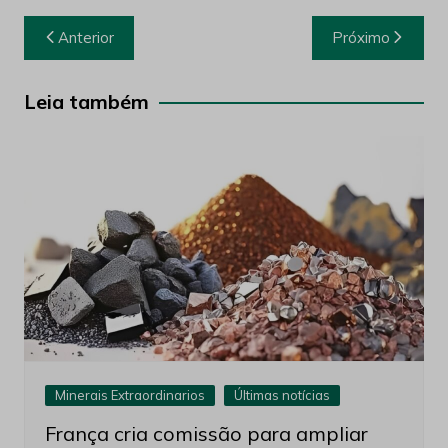
Navegação
Anterior
Próximo
de
Post
Leia também
Minerais Extraordinarios
Últimas notícias
França cria comissão para ampliar