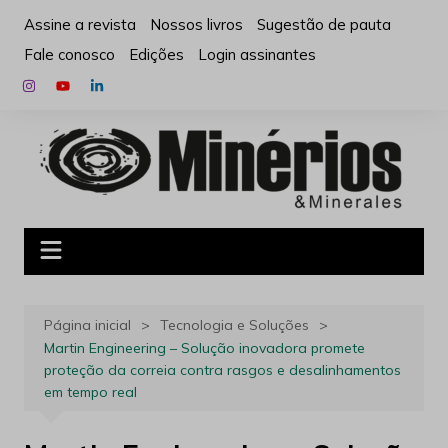
Ir
Assine a revista
Nossos livros
Sugestão de pauta
para
Fale conosco
Edições
Login assinantes
o
conteúdo
Página inicial
Tecnologia e Soluções
Martin Engineering – Solução inovadora promete
proteção da correia contra rasgos e desalinhamentos
em tempo real