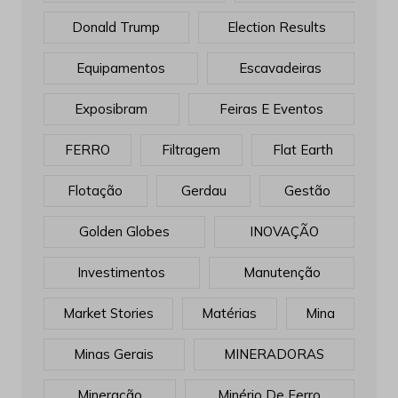
Donald Trump
Election Results
Equipamentos
Escavadeiras
Exposibram
Feiras E Eventos
FERRO
Filtragem
Flat Earth
Flotação
Gerdau
Gestão
Golden Globes
INOVAÇÃO
Investimentos
Manutenção
Market Stories
Matérias
Mina
Minas Gerais
MINERADORAS
Mineração
Minério De Ferro