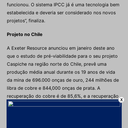
funcionou. O sistema IPCC já é uma tecnologia bem
estabelecida e deveria ser considerado nos novos
projetos”, finaliza.
Projeto no Chile
A Exeter Resource anunciou em janeiro deste ano
que o estudo de pré-viabilidade para o seu projeto
Caspiche na região norte do Chile, prevê uma
produção média anual durante os 19 anos de vida
da mina de 696.000 onças de ouro, 244 milhões de
libra de cobre e 844,000 onças de prata. A
recuperação do cobre é de 85,6%, e a recuperação
X
do ouro é de 67,6%. O estudo foi conduzido por
Aker Solutions (hoje Jacobs Engineering), e avaliou
três opções de processamento e mineração, todas