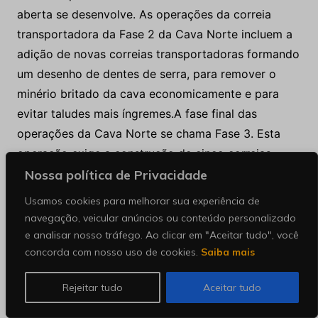
aberta se desenvolve. As operações da correia
transportadora da Fase 2 da Cava Norte incluem a
adição de novas correias transportadoras formando
um desenho de dentes de serra, para remover o
minério britado da cava economicamente e para
evitar taludes mais íngremes.A fase final das
operações da Cava Norte se chama Fase 3. Esta
operação exige a construção de cinco correias
transportadoras para minério, saindo da britagem
Nossa política de Privacidade
dentro da cava para a correia transportadora
Usamos cookies para melhorar sua experiência de
empilhadeira da usina.
navegação, veicular anúncios ou conteúdo personalizado
e analisar nosso tráfego. Ao clicar em "Aceitar tudo", você
O sistema de correia transportadora na Cava Sul,
concorda com nosso uso de cookies.
Saiba mais
Fase 1, tem duas correias. A correia1 ficaria instalada
durante a vida útil da Cava Sul. A correia 2 seria a
Rejeitar tudo
Aceitar tudo
única correia transportadora comprada na Fase 1.