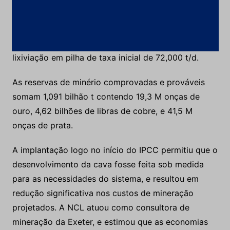
elas incluindo uma mina a céu aberto seguido de
lixiviação em pilha. A opção de desenvolvimento
preferida é lavra a céu aberto processando 150.000
t/d de minério sulfetado e uma operação de
lixiviação em pilha de taxa inicial de 72,000 t/d.
As reservas de minério comprovadas e prováveis
somam 1,091 bilhão t contendo 19,3 M onças de
ouro, 4,62 bilhões de libras de cobre, e 41,5 M
onças de prata.
A implantação logo no início do IPCC permitiu que o
desenvolvimento da cava fosse feita sob medida
para as necessidades do sistema, e resultou em
redução significativa nos custos de mineração
projetados. A NCL atuou como consultora de
mineração da Exeter, e estimou que as economias