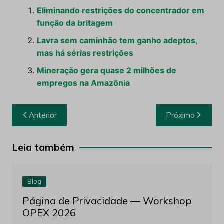
Eliminando restrições do concentrador em
função da britagem
Lavra sem caminhão tem ganho adeptos,
mas há sérias restrições
Mineração gera quase 2 milhões de
empregos na Amazônia
Navegação
Anterior
Próximo
de
Post
Leia também
Blog
Página de Privacidade — Workshop
OPEX 2026