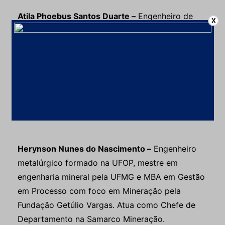
Atila Phoebus Santos Duarte –
Engenheiro de
X
minas formado na UFOP, já trabalhou na Vale
como técnico de mineração e na Mineração
Usiminas como Engenheiro de Processo.
Atualmente trabalha como Chefe de Equipe da
operação no Departamento do Concentrador 2 da
Samarco Mineração.
Herynson Nunes do Nascimento –
Engenheiro
metalúrgico formado na UFOP, mestre em
engenharia mineral pela UFMG e MBA em Gestão
em Processo com foco em Mineração pela
Fundação Getúlio Vargas. Atua como Chefe de
Departamento na Samarco Mineração.