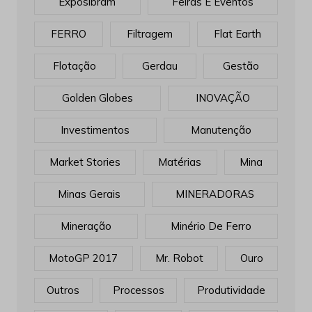
Donald Trump
Election Results
Equipamentos
Escavadeiras
Exposibram
Feiras E Eventos
FERRO
Filtragem
Flat Earth
Flotação
Gerdau
Gestão
Golden Globes
INOVAÇÃO
Investimentos
Manutenção
Market Stories
Matérias
Mina
Minas Gerais
MINERADORAS
Mineração
Minério De Ferro