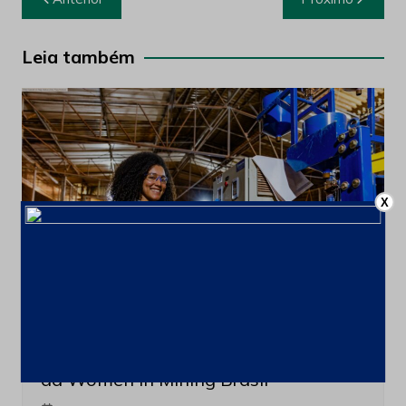
de
Post
Leia também
X
ESG
Mulheres na mineração
Mineração Taboca se torna signatária
da Women in Mining Brasil