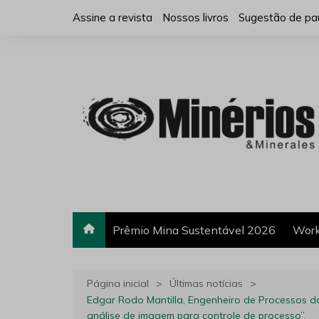
Ir
Assine a revista
Nossos livros
Sugestão de pa
para
o
conteúdo
Prêmio Mina Sustentável 2026
Work
Página inicial
Últimas notícias
Edgar Rodo Mantilla, Engenheiro de Processos da
análise de imagem para controle de processo”.