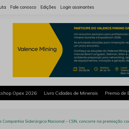
uta
Fale conosco
Edições
Login assinantes
shop Opex 2026
Livro Cidades de Minerais
Premio de 
 Companhia Siderúrgica Nacional – CSN, concorre na premiação com 