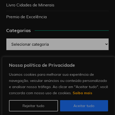
Livro Cidades de Minerais
Premio de Excelência
Categorias
Categorias
Pesquise
Nossa política de Privacidade
Usamos cookies para melhorar sua experiência de
navegação, veicular anúncios ou conteúdo personalizado
e analisar nosso tráfego. Ao clicar em "Aceitar tudo", você
concorda com nosso uso de cookies.
Saiba mais
Copyright © 2026 Revista Minérios | Notícias sobre
mineração. Todos direitos reservados.
Rejeitar tudo
Aceitar tudo