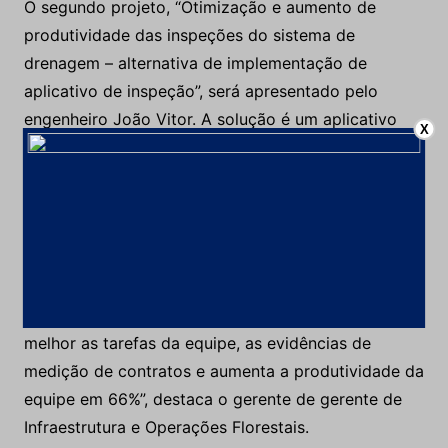
O segundo projeto, “Otimização e aumento de
produtividade das inspeções do sistema de
drenagem – alternativa de implementação de
aplicativo de inspeção”, será apresentado pelo
engenheiro João Vitor. A solução é um aplicativo
X
que padroniza as tarefas, consolida os dados na
nuvem e gera
dashboards
automáticos para facilitar
o gerenciamento da rotina, que antes era feita por
meio de um
checklist
tradicional de papel. “O
aplicativo também gera rastreabilidade para
inspeções, aumentando a credibilidade do dado.
Também nos dá uma ferramenta que controla
melhor as tarefas da equipe, as evidências de
medição de contratos e aumenta a produtividade da
equipe em 66%”, destaca o gerente de gerente de
Infraestrutura e Operações Florestais.