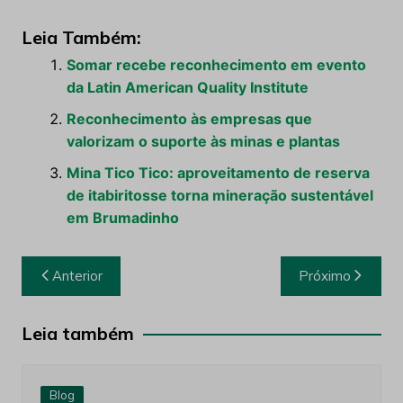
Leia Também:
Somar recebe reconhecimento em evento
da Latin American Quality Institute
Reconhecimento às empresas que
valorizam o suporte às minas e plantas
Mina Tico Tico: aproveitamento de reserva
de itabiritosse torna mineração sustentável
em Brumadinho
Navegação
Anterior
Próximo
de
Post
Leia também
Blog