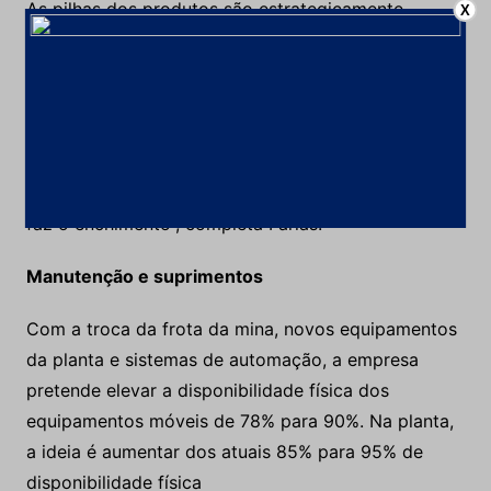
As pilhas dos produtos são estrategicamente
X
formadas para aproveitar o desnível topográfico do
terreno e facilitar o carregamento dos caminhões de
entrega (sistema
delivery
). “Esse formato, já
utilizado na unidade de São Bento, dispensa o uso
de carregadeiras. O motorista estaciona o caminhão
embaixo da pilha do produto desejado e ele mesmo
faz o enchimento”, completa Farias.
Manutenção e suprimentos
Com a troca da frota da mina, novos equipamentos
da planta e sistemas de automação, a empresa
pretende elevar a disponibilidade física dos
equipamentos móveis de 78% para 90%. Na planta,
a ideia é aumentar dos atuais 85% para 95% de
disponibilidade física