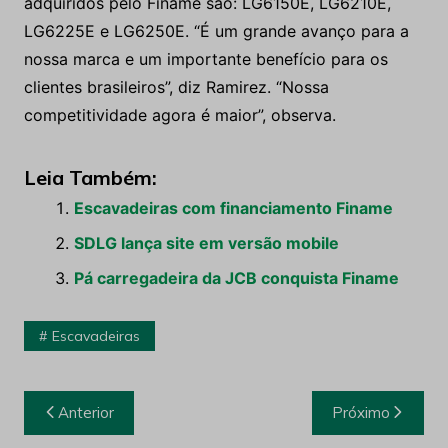
adquiridos pelo Finame são: LG6150E, LG6210E,
LG6225E e LG6250E. “É um grande avanço para a
nossa marca e um importante benefício para os
clientes brasileiros”, diz Ramirez. “Nossa
competitividade agora é maior”, observa.
Leia Também:
Escavadeiras com financiamento Finame
SDLG lança site em versão mobile
Pá carregadeira da JCB conquista Finame
Escavadeiras
Navegação
Anterior
Próximo
de