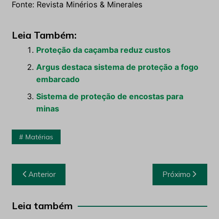
Fonte: Revista Minérios & Minerales
Leia Também:
Proteção da caçamba reduz custos
Argus destaca sistema de proteção a fogo
embarcado
Sistema de proteção de encostas para
minas
Matérias
Navegação
Anterior
Próximo
de
Post
Leia também