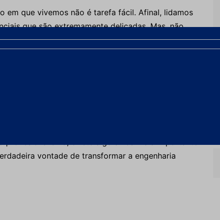
em que vivemos não é tarefa fácil. Afinal, lidamos
nciais que são extremamente delicadas. Mas, não
ada e alinhada ao mesmo propósito. Nosso trabalho
aria dos clientes, fazer com que essa solução seja
ctos e resultados das nossas operações. E aí eu
 estaria aquela área? Quais seriam as perdas
 profissionalismo, existe algo ainda mais importante
erdadeira vontade de transformar a engenharia