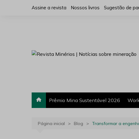
Ir
Assine a revista
Nossos livros
Sugestão de pa
para
o
conteúdo
Prêmio Mina Sustentável 2026
Work
Página inicial
Blog
Transformar a engenha