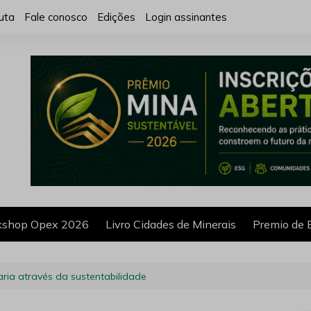
uta
Fale conosco
Edições
Login assinantes
shop Opex 2026
Livro Cidades de Minerais
Premio de 
ria através da sustentabilidade