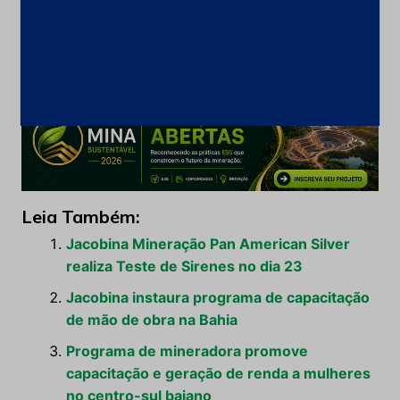
trabalhar com uma abordagem segura e sustentável
do negócio é um valor fundamental na
atuação da empresa.
Leia Também:
Jacobina Mineração Pan American Silver
realiza Teste de Sirenes no dia 23
Jacobina instaura programa de capacitação
de mão de obra na Bahia
Programa de mineradora promove
capacitação e geração de renda a mulheres
no centro-sul baiano