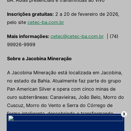
BA. Aulas presenciais e transmitidas ao vivo
Inscrições gratuitas:
2 a 20 de fevereiro de 2026,
pelo site
cetec-ba.com.br
Mais informações:
cetec@cetec-ba.com.br
| (74)
99926-9999
Sobre a Jacobina Mineração
A Jacobina Mineração está localizada em Jacobina,
no estado da Bahia. Atualmente faz parte do grupo
Pan American Silver e opera com cinco minas de
ouro subterrâneas: Canavieiras, João Belo, Morro do
Cuscuz, Morro do Vento e Serra do Córrego de
forma inteligente, descobrindo e transformando
X
recursos de ouro em valor. Respeitar o meio
ambiente, as comunidades onde está inserida e