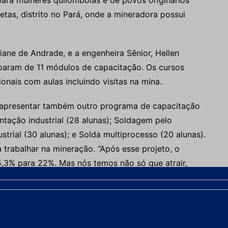
ara mulheres quilombolas e de povos originários
as, distrito no Pará, onde a mineradora possui
iane de Andrade, e a engenheira Sênior, Hellen
param de 11 módulos de capacitação. Os cursos
nais com aulas incluindo visitas na mina.
 apresentar também outro programa de capacitação
ntação industrial (28 alunas); Soldagem pelo
trial (30 alunas); e Solda multiprocesso (20 alunas).
 trabalhar na mineração. “Após esse projeto, o
,3% para 22%. Mas nós temos não só que atrair,
a a retenção de mulheres no setor”, destacou a
o e Desenvolvimento, Adriana França.
ojeto “Escola de Operadoras – 2023 e 2024”. A