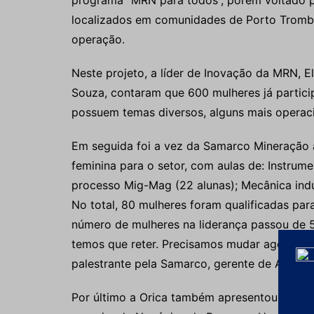
programa “MRN para todos”, porém voltado p
localizados em comunidades de Porto Trombet
operação.
Neste projeto, a líder de Inovação da MRN, El
Souza, contaram que 600 mulheres já partici
possuem temas diversos, alguns mais operacio
Em seguida foi a vez da Samarco Mineração
feminina para o setor, com aulas de: Instrume
processo Mig-Mag (22 alunas); Mecânica indus
No total, 80 mulheres foram qualificadas para
número de mulheres na liderança passou de 5
temos que reter. Precisamos mudar agora par
palestrante pela Samarco, gerente de Atraçã
Por último a Orica também apresentou seu pr