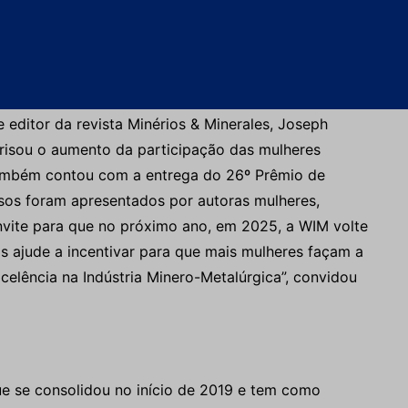
HRBP), Josy Lobo, contou sobre o curso realizado
 de diversos estados do país. Com mais de 30
treinamentos e cursos técnicos como de manutenção,
onal na mineração.
 editor da revista Minérios & Minerales, Joseph
risou o aumento da participação das mulheres
ambém contou com a entrega do 26º Prêmio de
rsos foram apresentados por autoras mulheres,
onvite para que no próximo ano, em 2025, a WIM volte
 ajude a incentivar para que mais mulheres façam a
celência na Indústria Minero-Metalúrgica”, convidou
e se consolidou no início de 2019 e tem como