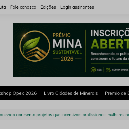
uta
Fale conosco
Edições
Login assinantes
shop Opex 2026
Livro Cidades de Minerais
Premio de 
orkshop apresenta projetos que incentivam profissionais mulheres 