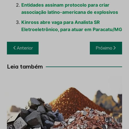
Entidades assinam protocolo para criar
associação latino-americana de explosivos
Kinross abre vaga para Analista SR
Eletroeletrônico, para atuar em Paracatu/MG
Navegação
Anterior
Próximo
de
Post
Leia também