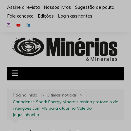
Ir
Assine a revista
Nossos livros
Sugestão de pauta
para
Fale conosco
Edições
Login assinantes
o
conteúdo
Página inicial
Últimas notícias
Canadense Spark Energy Minerals assina protocolo de
intenções com MG para atuar no Vale do
Jequitinhonha