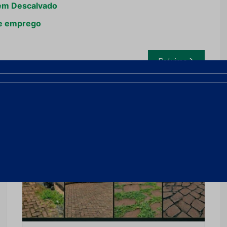
em Descalvado
de emprego
Próximo