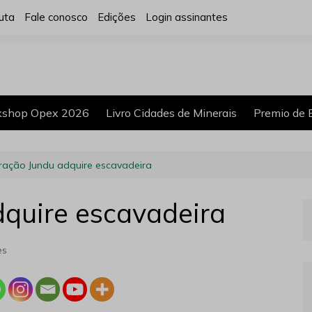
uta
Fale conosco
Edições
Login assinantes
shop Opex 2026
Livro Cidades de Minerais
Premio de 
ração Jundu adquire escavadeira
quire escavadeira
es