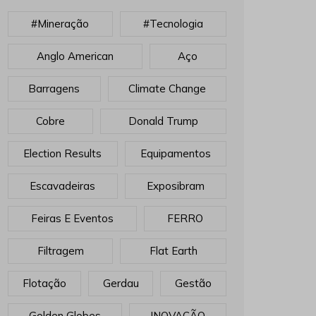
#mineração
#tecnologia
Anglo American
Aço
Barragens
Climate Change
Cobre
Donald Trump
Election Results
Equipamentos
Escavadeiras
Exposibram
Feiras E Eventos
FERRO
Filtragem
Flat Earth
Flotação
Gerdau
Gestão
Golden Globes
INOVAÇÃO