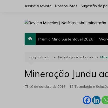
Ir
Assine a revista
Nossos livros
Sugestão de pa
para
o
conteúdo
Prêmio Mina Sustentável 2026
Work
Página inicial
Tecnologia e Soluções
Mine
Mineração Jundu ad
10 de outubro de 2016
Tecnologia e Soluçõ