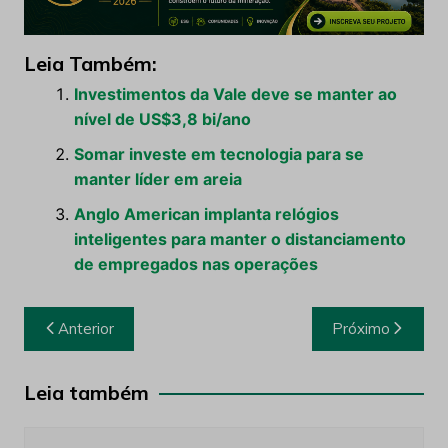
Leia Também:
Investimentos da Vale deve se manter ao
nível de US$3,8 bi/ano
Somar investe em tecnologia para se
manter líder em areia
Anglo American implanta relógios
inteligentes para manter o distanciamento
de empregados nas operações
Navegação
Anterior
Próximo
de
Post
Leia também