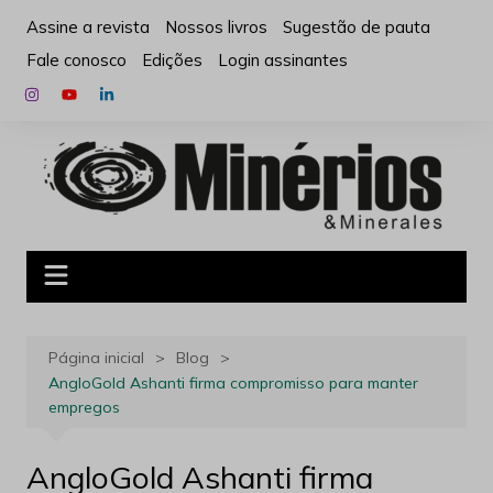
Ir
Assine a revista
Nossos livros
Sugestão de pauta
para
Fale conosco
Edições
Login assinantes
o
conteúdo
Página inicial
Blog
AngloGold Ashanti firma compromisso para manter
empregos
AngloGold Ashanti firma