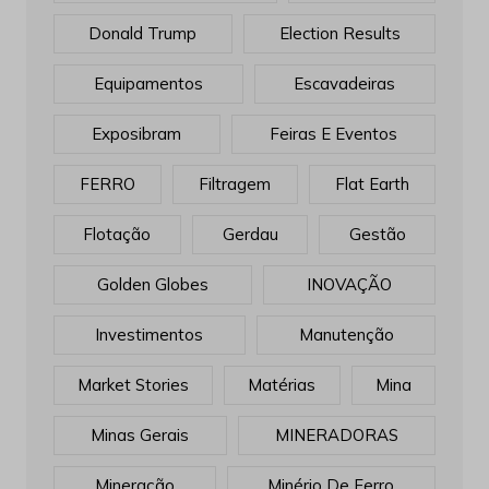
Donald Trump
Election Results
Equipamentos
Escavadeiras
Exposibram
Feiras E Eventos
FERRO
Filtragem
Flat Earth
Flotação
Gerdau
Gestão
Golden Globes
INOVAÇÃO
Investimentos
Manutenção
Market Stories
Matérias
Mina
Minas Gerais
MINERADORAS
Mineração
Minério De Ferro