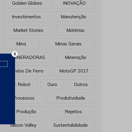
Golden Globes
INOVAÇÃO
Investimentos
Manutenção
Market Stories
Matérias
Mina
Minas Gerais
X
MINERADORAS
Mineração
Minério De Ferro
MotoGP 2017
Mr. Robot
Ouro
Outros
Processos
Produtividade
Produção
Rejeitos
Sillicon Valley
Sustentabilidade