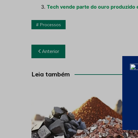
Tech vende parte do ouro produzido
Processos
Navegação
Anterior
de
Post
Leia também