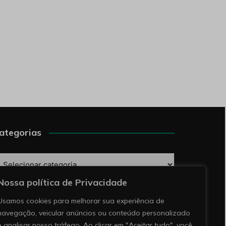
ategorias
ategorias
Nossa política de Privacidade
esquise
Usamos cookies para melhorar sua experiência de
navegação, veicular anúncios ou conteúdo personalizado
e analisar nosso tráfego. Ao clicar em "Aceitar tudo", você