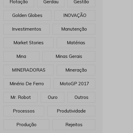
Feiras E Eventos
FERRO
Filtragem
Flat Earth
Flotação
Gerdau
Gestão
Golden Globes
INOVAÇÃO
Investimentos
Manutenção
Market Stories
Matérias
Mina
Minas Gerais
MINERADORAS
Mineração
Minério De Ferro
MotoGP 2017
Mr. Robot
Ouro
Outros