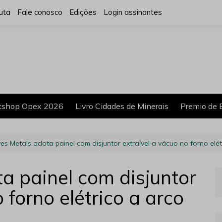
uta
Fale conosco
Edições
Login assinantes
shop Opex 2026
Livro Cidades de Minerais
Premio de 
ares Metals adota painel com disjuntor extraível a vácuo no forno elét