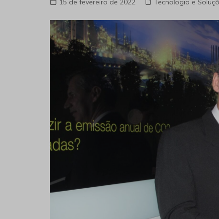
Villares Metals ado
extraível a vácuo no
15 de fevereiro de 2022
Tecnologia e Soluç