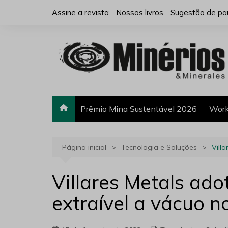
Ir
Assine a revista
Nossos livros
Sugestão de pa
para
o
conteúdo
Prêmio Mina Sustentável 2026
Work
Página inicial
Tecnologia e Soluções
Vill