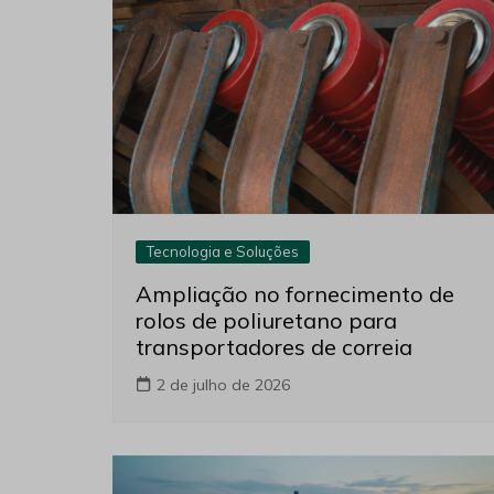
de
Post
Leia também
Tecnologia e Soluções
Ampliação no fornecimento de
rolos de poliuretano para
transportadores de correia