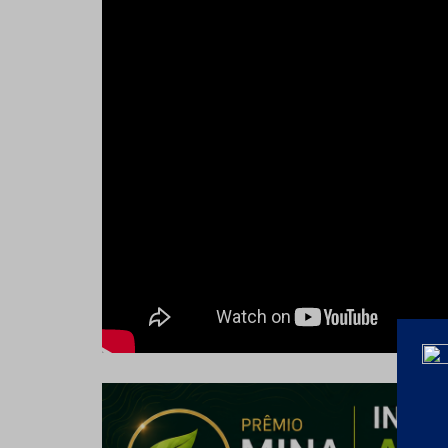
extraível a vácuo no forno elétrico a arco ado