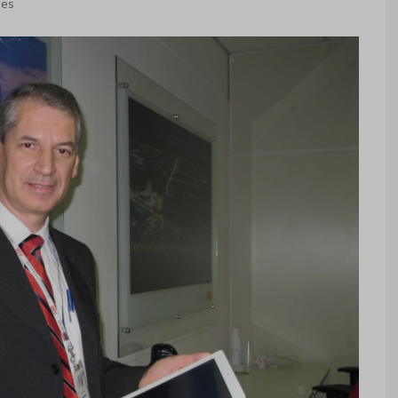
ta painel com disjuntor
 forno elétrico a arco
ões