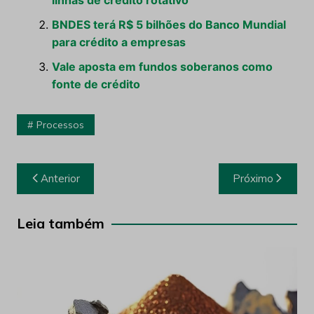
linhas de crédito rotativo
BNDES terá R$ 5 bilhões do Banco Mundial
para crédito a empresas
Vale aposta em fundos soberanos como
fonte de crédito
Processos
Navegação
Anterior
Próximo
de
Post
Leia também