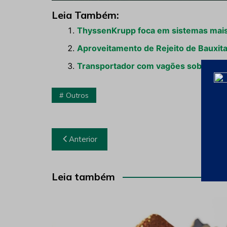
Leia Também:
ThyssenKrupp foca em sistemas mais
Aproveitamento de Rejeito de Bauxita
Transportador com vagões sobre trilho
Outros
Navegação
Anterior
de
Post
Leia também