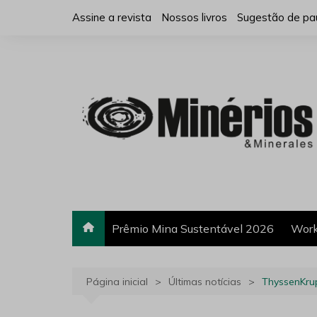
Ir
Assine a revista
Nossos livros
Sugestão de pa
para
o
conteúdo
Prêmio Mina Sustentável 2026
Work
Página inicial
Últimas notícias
ThyssenKrup