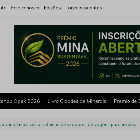
uta
Fale conosco
Edições
Login assinantes
shop Opex 2026
Livro Cidades de Minerais
Premio de 
p vende mais cinco sistemas de viradores de vagões para minério