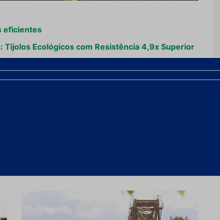
 eficientes
: Tijolos Ecológicos com Resistência 4,9x Superior
s faz "pirueta" e transporta até 954 t por
Próximo