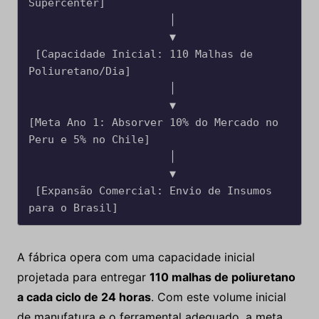
Supercenter]

                      │

                      ▼

 [Capacidade Inicial: 110 Malhas de 
Poliuretano/Dia]

                      │

                      ▼

[Meta Ano 1: Absorver 10% do Mercado no 
Peru e 5% no Chile]

                      │

                      ▼

 [Expansão Comercial: Envio de Insumos 
A fábrica opera com uma capacidade inicial
projetada para entregar
110 malhas de poliuretano
a cada ciclo de 24 horas
. Com este volume inicial
de manufatura e o ferramental adequado, a meta