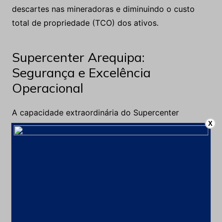
descartes nas mineradoras e diminuindo o custo
total de propriedade (TCO) dos ativos.
Supercenter Arequipa:
Segurança e Excelência
Operacional
A capacidade extraordinária do Supercenter
X
Arequipa para abastecer o mercado regional
sustenta-se na combinação de tecnologia de ponta
com a alta especialização técnica de seu corpo de
engenharia. O modelo de manufatura adota
processos automatizados que garantem a
repetibilidade e o controle de qualidade rigoroso
exigido pela mineração de alta performance.