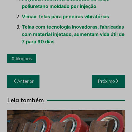
poliuretano moldado por injeção
Vimax: telas para peneiras vibratórias
Telas com tecnologia inovadoras, fabricadas
com material injetado, aumentam vida útil de
7 para 90 dias
Alagoas
Navegação
Anterior
Próximo
de
Post
Leia também