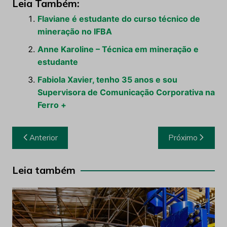
Leia Também:
Flaviane é estudante do curso técnico de
mineração no IFBA
Anne Karoline – Técnica em mineração e
estudante
Fabiola Xavier, tenho 35 anos e sou
Supervisora de Comunicação Corporativa na
Ferro +
Navegação
Anterior
Próximo
de
Post
Leia também