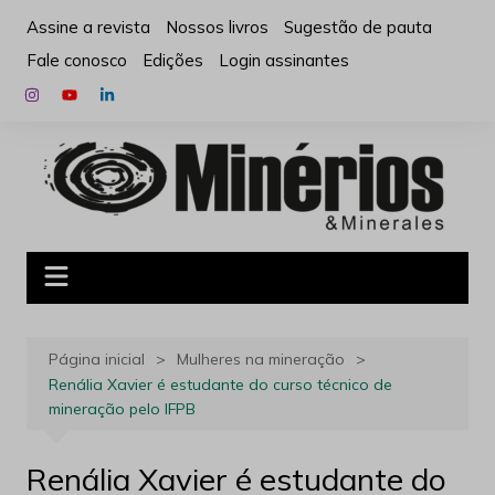
Ir
Assine a revista
Nossos livros
Sugestão de pauta
para
Fale conosco
Edições
Login assinantes
o
conteúdo
Página inicial
Mulheres na mineração
Renália Xavier é estudante do curso técnico de
mineração pelo IFPB
Renália Xavier é estudante do