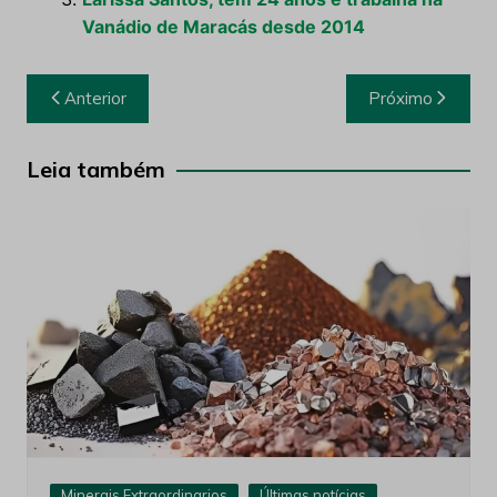
Vanádio de Maracás desde 2014
Navegação
Anterior
Próximo
de
Post
Leia também
Minerais Extraordinarios
Últimas notícias