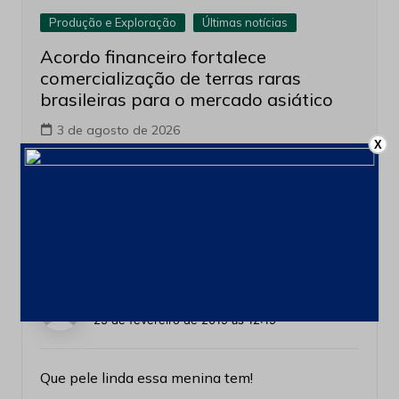
Produção e Exploração
Últimas notícias
Acordo financeiro fortalece
comercialização de terras raras
brasileiras para o mercado asiático
3 de agosto de 2026
X
4 comentários sobre “
Tatiane trabalha na
mineração desde 2012
”
Ben S. Dalmman
disse:
25 de fevereiro de 2019 às 12:19
Que pele linda essa menina tem!