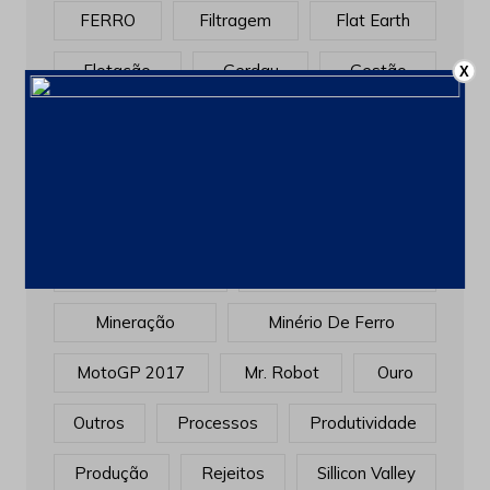
FERRO
Filtragem
Flat Earth
Flotação
Gerdau
Gestão
X
Golden Globes
INOVAÇÃO
Investimentos
Manutenção
Market Stories
Matérias
Mina
Minas Gerais
MINERADORAS
Mineração
Minério De Ferro
MotoGP 2017
Mr. Robot
Ouro
Outros
Processos
Produtividade
Produção
Rejeitos
Sillicon Valley