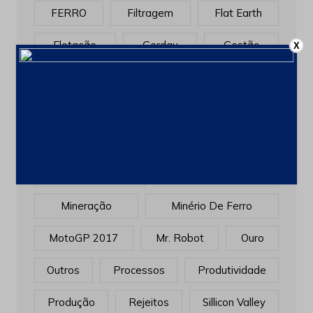
FERRO
Filtragem
Flat Earth
Flotação
Gerdau
Gestão
X
Golden Globes
INOVAÇÃO
Investimentos
Manutenção
Market Stories
Matérias
Mina
Minas Gerais
MINERADORAS
Mineração
Minério De Ferro
MotoGP 2017
Mr. Robot
Ouro
Outros
Processos
Produtividade
Produção
Rejeitos
Sillicon Valley