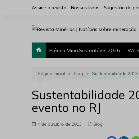
Ir
Assine a revista
Nossos livros
Sugestão de pa
para
o
conteúdo
Prêmio Mina Sustentável 2026
Work
Página inicial
Blog
Sustentabilidade 2013:
Sustentabilidade 2
evento no RJ
4 de outubro de 2013
Blog