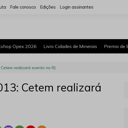
uta
Fale conosco
Edições
Login assinantes
shop Opex 2026
Livro Cidades de Minerais
Premio de 
 Cetem realizará evento no RJ
013: Cetem realizará