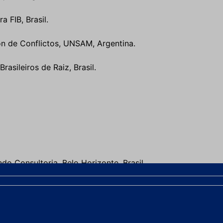
a FIB, Brasil.
on de Conflictos, UNSAM, Argentina.
rasileiros de Raiz, Brasil.
o Consultoria, Belo Horizonte, Brasil.
rsity of Melbourne, Austrália.