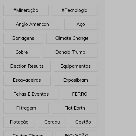
#mineração
#tecnologia
Anglo American
Aço
Barragens
Climate Change
Cobre
Donald Trump
Election Results
Equipamentos
Escavadeiras
Exposibram
Feiras E Eventos
FERRO
Filtragem
Flat Earth
Flotação
Gerdau
Gestão
Golden Globes
INOVAÇÃO