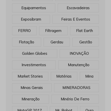
Equipamentos
Escavadeiras
Exposibram
Feiras E Eventos
FERRO
Filtragem
Flat Earth
Flotação
Gerdau
Gestão
Golden Globes
INOVAÇÃO
Investimentos
Manutenção
Market Stories
Matérias
Mina
Minas Gerais
MINERADORAS
Mineração
Minério De Ferro
MotoGP 2017
Mr. Robot
Ouro