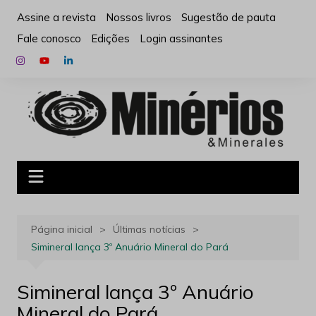
Ir
Assine a revista
Nossos livros
Sugestão de pauta
para
Fale conosco
Edições
Login assinantes
o
conteúdo
Página inicial
Últimas notícias
Simineral lança 3º Anuário Mineral do Pará
Simineral lança 3º Anuário
Mineral do Pará