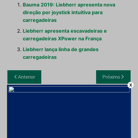
Bauma 2019: Liebherr apresenta nova
direção por joystick intuitiva para
carregadeiras
Liebherr apresenta escavadeiras e
carregadeiras XPower na França
Liebherr lança linha de grandes
carregadeiras
Navegação
Anterior
Próximo
de
X
Post
Leia também