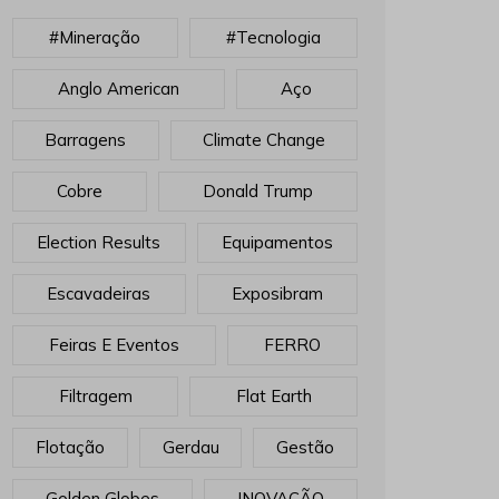
#mineração
#tecnologia
Anglo American
Aço
Barragens
Climate Change
Cobre
Donald Trump
Election Results
Equipamentos
Escavadeiras
Exposibram
Feiras E Eventos
FERRO
Filtragem
Flat Earth
Flotação
Gerdau
Gestão
Golden Globes
INOVAÇÃO