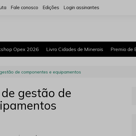
uta
Fale conosco
Edições
Login assinantes
shop Opex 2026
Livro Cidades de Minerais
Premio de 
e gestão de componentes e equipamentos
 de gestão de
uipamentos