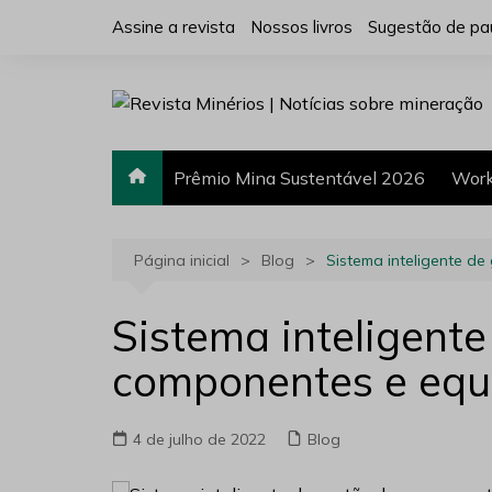
Ir
Assine a revista
Nossos livros
Sugestão de pa
para
o
conteúdo
Prêmio Mina Sustentável 2026
Work
Página inicial
Blog
Sistema inteligente d
Sistema inteligente
componentes e eq
4 de julho de 2022
Blog