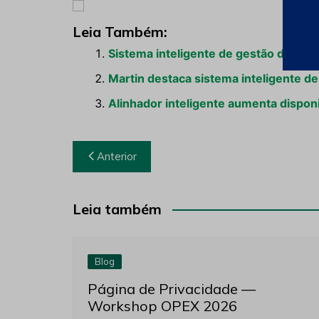
Leia Também:
Sistema inteligente de gestão de com
Martin destaca sistema inteligente d
Alinhador inteligente aumenta disponi
Navegação
Anterior
de
Post
Leia também
Blog
Página de Privacidade —
Workshop OPEX 2026